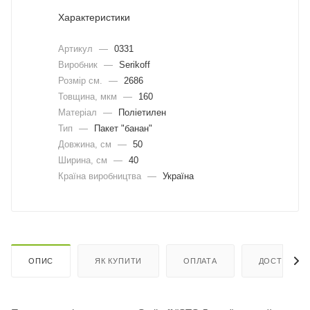
Характеристики
Артикул
—
0331
Виробник
—
Serikoff
Розмір см.
—
2686
Товщина, мкм
—
160
Матеріал
—
Поліетилен
Тип
—
Пакет "банан"
Довжина, cм
—
50
Ширина, cм
—
40
Країна виробництва
—
Україна
ОПИС
ЯК КУПИТИ
ОПЛАТА
ДОСТАВКА