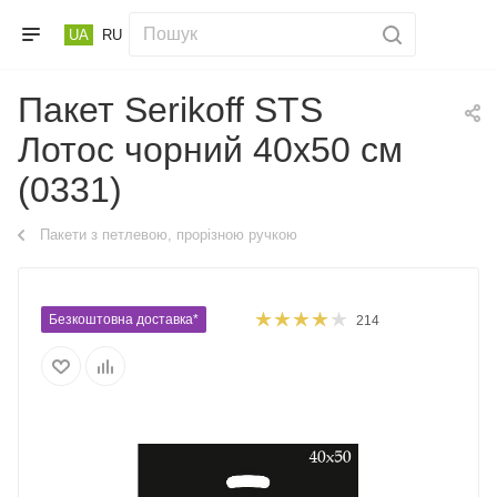
UA
RU
Пакет Serikoff STS
Лотос чорний 40х50 см
(0331)
Пакети з петлевою, прорізною ручкою
Безкоштовна доставка*
214