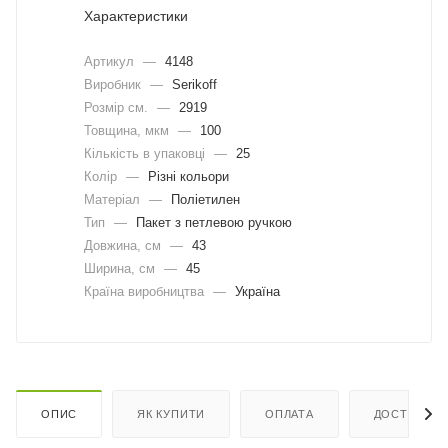
Характеристики
Артикул
—
4148
Виробник
—
Serikoff
Розмір см.
—
2919
Товщина, мкм
—
100
Кількість в упаковці
—
25
Колір
—
Різні кольори
Матеріал
—
Поліетилен
Тип
—
Пакет з петлевою ручкою
Довжина, cм
—
43
Ширина, cм
—
45
Країна виробництва
—
Україна
ОПИС
ЯК КУПИТИ
ОПЛАТА
ДОСТАВКА