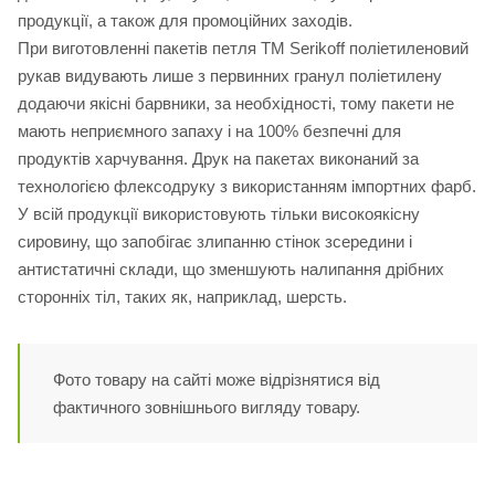
продукції, а також для промоційних заходів.
При виготовленні пакетів петля ТМ Serikoff поліетиленовий
рукав видувають лише з первинних гранул поліетилену
додаючи якісні барвники, за необхідності, тому пакети не
мають неприємного запаху і на 100% безпечні для
продуктів харчування. Друк на пакетах виконаний за
технологією флексодруку з використанням імпортних фарб.
У всій продукції використовують тільки високоякісну
сировину, що запобігає злипанню стінок зсередини і
антистатичні склади, що зменшують налипання дрібних
сторонніх тіл, таких як, наприклад, шерсть.
Фото товару на сайті може відрізнятися від
фактичного зовнішнього вигляду товару.