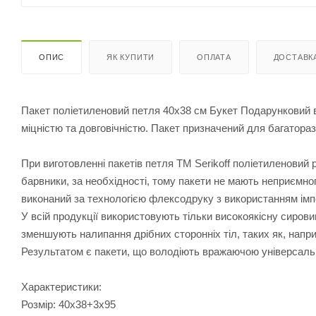
ОПИС
ЯК КУПИТИ
ОПЛАТА
ДОСТАВК
Пакет поліетиленовий петля 40х38 см Букет Подарунковий в
міцністю та довговічністю. Пакет призначений для багатора
При виготовленні пакетів петля ТМ Serikoff поліетиленовий
барвники, за необхідності, тому пакети не мають неприємног
виконаний за технологією флексодруку з використанням ім
У всій продукції використовують тільки високоякісну сирови
зменшують налипання дрібних сторонніх тіл, таких як, напр
Результатом є пакети, що володіють вражаючою універсальні
Характеристики:
Розмір: 40х38+3х95