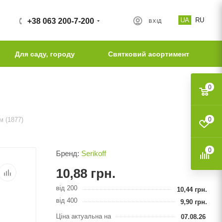
UA
RU
+38 063 200-7-200
ВХІД
Для саду, городу
Святковий асортимент
0
м (1877)
0
0
Бренд:
Serikoff
10,88
грн.
від 200
10,44
грн.
від 400
9,90
грн.
Ціна актуальна на
07.08.26