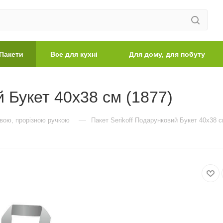
Пакети
Все для кухні
Для дому, для побуту
й Букет 40х38 см (1877)
—
евою, прорізною ручкою
Пакет Serikoff Подарунковий Букет 40х38 с