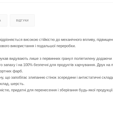
А
ВІДГУКИ
ідрізняється високою стійкістю до механічного впливу, підвище
зового використання і подальшої переробки.
 рукав видувають лише з первинних гранул поліетилену додаючи я
о запаху і на 100% безпечні для продуктів харчування. Друк на 
портних фарб.
ну, що запобігає злипанню стінок зсередини і антистатичні склад
иклад, шерсть.
стю, придатні для перенесення і зберігання будь-якої продукції