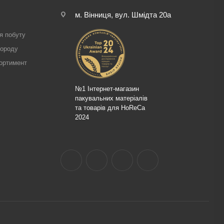
м. Вінниця, вул. Шмідта 20а
і
я побуту
городу
ортимент
№1 Інтернет-магазин
пакувальних матеріалів
та товарів для HoReCa
2024