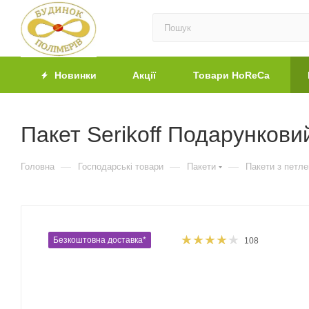
Новинки
Акції
Товари HoReCa
Пакет Serikoff Подарункови
—
—
—
Головна
Господарські товари
Пакети
Пакети з петл
Безкоштовна доставка*
108