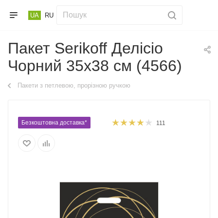
UA
RU
Пакет Serikoff Делісіо
Чорний 35х38 см (4566)
Пакети з петлевою, прорізною ручкою
Безкоштовна доставка*
111