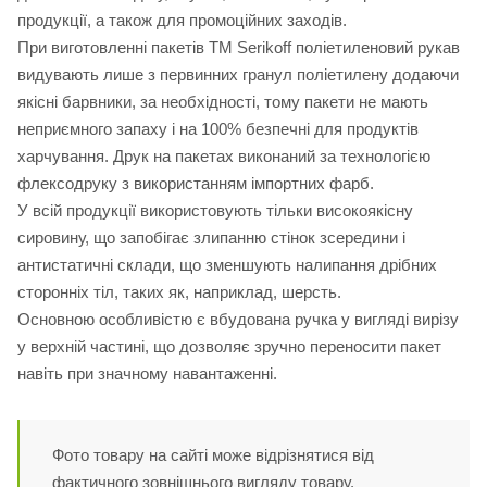
продукції, а також для промоційних заходів.
При виготовленні пакетів ТМ Serikoff поліетиленовий рукав
видувають лише з первинних гранул поліетилену додаючи
якісні барвники, за необхідності, тому пакети не мають
неприємного запаху і на 100% безпечні для продуктів
харчування. Друк на пакетах виконаний за технологією
флексодруку з використанням імпортних фарб.
У всій продукції використовують тільки високоякісну
сировину, що запобігає злипанню стінок зсередини і
антистатичні склади, що зменшують налипання дрібних
сторонніх тіл, таких як, наприклад, шерсть.
Основною особливістю є вбудована ручка у вигляді вирізу
у верхній частині, що дозволяє зручно переносити пакет
навіть при значному навантаженні.
Фото товару на сайті може відрізнятися від
фактичного зовнішнього вигляду товару.