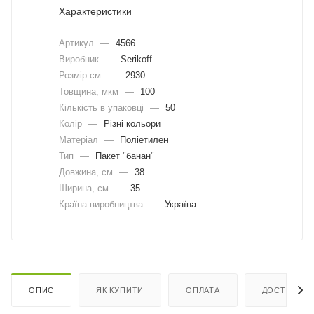
Характеристики
Артикул
—
4566
Виробник
—
Serikoff
Розмір см.
—
2930
Товщина, мкм
—
100
Кількість в упаковці
—
50
Колір
—
Різні кольори
Матеріал
—
Поліетилен
Тип
—
Пакет "банан"
Довжина, cм
—
38
Ширина, cм
—
35
Країна виробництва
—
Україна
ОПИС
ЯК КУПИТИ
ОПЛАТА
ДОСТАВКА