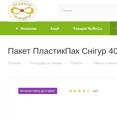
Новинки
Акції
Товари HoReCa
Пакет ПластикПак Снігур 40
—
—
—
Головна
Господарські товари
Пакети
Пакети з петл
Безкоштовна доставка*
143