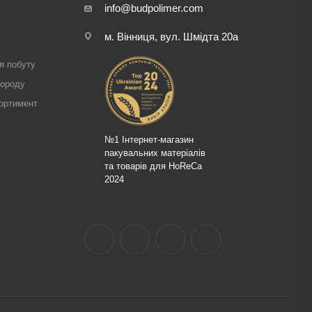
info@budpolimer.com
м. Вінниця, вул. Шмідта 20а
і
я побуту
городу
ортимент
№1 Інтернет-магазин
пакувальних матеріалів
та товарів для HoReCa
2024