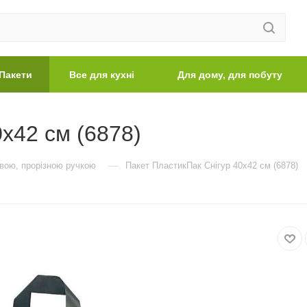
Пакети
Все для кухні
Для дому, для побуту
х42 см (6878)
—
евою, прорізною ручкою
Пакет ПластикПак Снігур 40х42 см (6878)