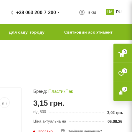
UA
RU
+38 063 200-7-200
ВХІД
Для саду, городу
Святковий асортимент
0
0
0
Бренд:
ПластикПак
3,15
грн.
від 500
3,02
грн.
Ціна актуальна на
06.08.26
Продано
Знайшли дешевше?