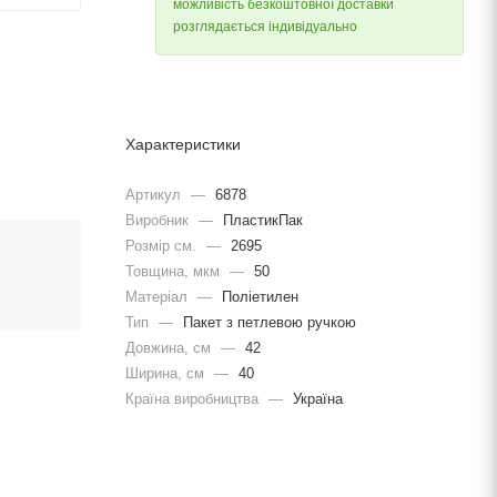
можливість безкоштовної доставки
розглядається індивідуально
Характеристики
Артикул
—
6878
Виробник
—
ПластикПак
Розмір см.
—
2695
Товщина, мкм
—
50
Матеріал
—
Поліетилен
Тип
—
Пакет з петлевою ручкою
Довжина, cм
—
42
Ширина, cм
—
40
Країна виробництва
—
Україна