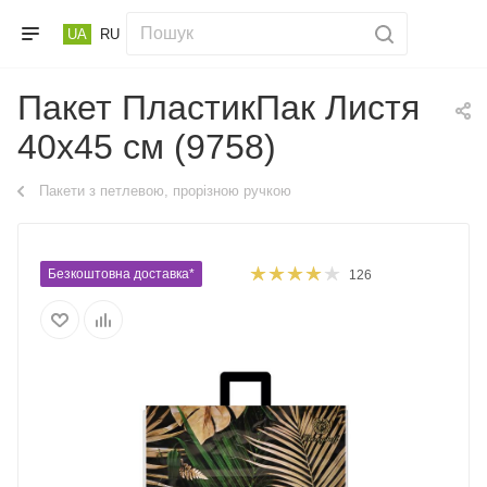
UA
RU
Пакет ПластикПак Листя
40х45 см (9758)
Пакети з петлевою, прорізною ручкою
Безкоштовна доставка*
126