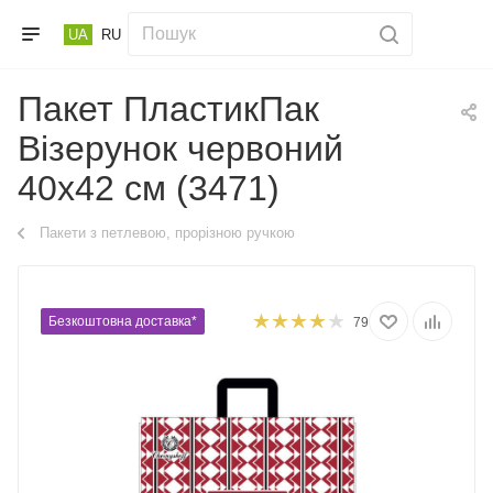
UA
RU
Пакет ПластикПак
Візерунок червоний
40х42 см (3471)
Пакети з петлевою, прорізною ручкою
Безкоштовна доставка*
79