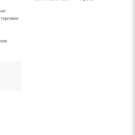
ьно
 торгових
оляє