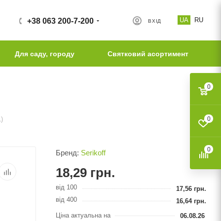
UA
RU
+38 063 200-7-200
ВХІД
Для саду, городу
Святковий асортимент
0
)
0
0
Бренд:
Serikoff
18,29
грн.
від 100
17,56
грн.
від 400
16,64
грн.
Ціна актуальна на
06.08.26