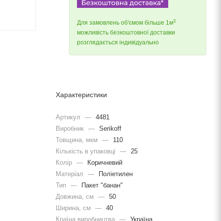
3
Для замовлень об'ємом більше 1м
можливість безкоштовної доставки
розглядається індивідуально
Характеристики
Артикул
—
4481
Виробник
—
Serikoff
Товщина, мкм
—
110
Кількість в упаковці
—
25
Колір
—
Коричневий
Матеріал
—
Поліетилен
Тип
—
Пакет "банан"
Довжина, cм
—
50
Ширина, cм
—
40
Країна виробництва
—
Україна