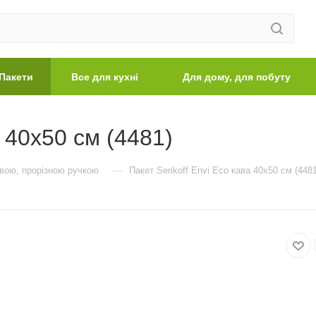
Пакети
Все для кухні
Для дому, для побуту
а 40х50 см (4481)
—
евою, прорізною ручкою
Пакет Serikoff Envi Eco кава 40х50 см (4481