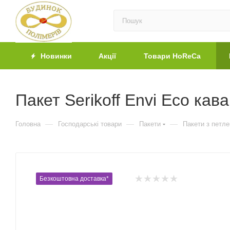
Новинки
Акції
Товари HoReCa
Пакет Serikoff Envi Eco кав
—
—
—
Головна
Господарські товари
Пакети
Пакети з петл
Безкоштовна доставка*