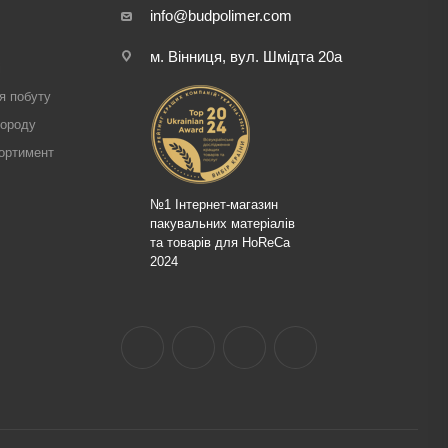
info@budpolimer.com
м. Вінниця, вул. Шмідта 20а
і
я побуту
городу
ортимент
№1 Інтернет-магазин
пакувальних матеріалів
та товарів для HoReCa
2024