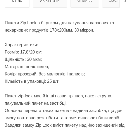
ОПИС
ЯК КУПИТИ
ОПЛАТА
ДОСТАВКА
Пакети Zip Lock з бігунком для пакування харчових та
нехарчових продуктів 178х200мм, 30 мікрон.
Характеристики:
Розмір: 17,8*20 см;
Щільність: 30 мкм;
Матеріал: поліетилен;
Колір: прозорий, без малюнків і написів;
Кількість в упаковці: 25 шт
Пакет zip-lock має й інші назви: гріппер, пакет струна,
пакувальний пакет на застібці.
Основна перевага таких пакетів - надійна застібка, що дає
змогу повторно розстібати та герметично застібати виріб.
Завдяки замку Zip Lock вміст пакету надійно захищений від