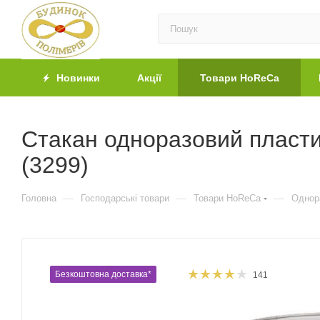
Новинки
Акції
Товари HoReCa
Стакан одноразовий пластик
(3299)
—
—
—
Головна
Господарські товари
Товари HoReCa
Однор
Безкоштовна доставка*
141