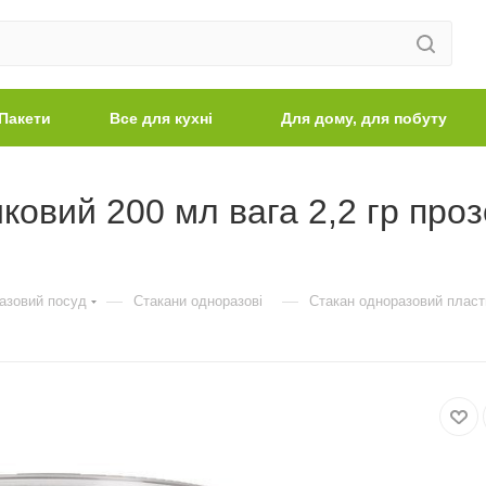
Пакети
Все для кухні
Для дому, для побуту
овий 200 мл вага 2,2 гр про
—
—
азовий посуд
Стакани одноразові
Стакан одноразовий пласти