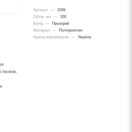
Артикул
—
3299
Об'єм, мл
—
200
Колір
—
Прозорий
Матеріал
—
Поліпропілен
Країна виробництва
—
Україна
ши
пікніків.
я