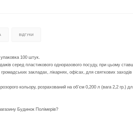
А
ВІДГУКИ
, упаковка 100 штук.
дажів серед пластикового одноразового посуду, при цьому став
омадських закладах, лікарнях, офісах, для святкових заходів і 
озорого кольору, розрахований на об'єм 0,200 л (вага 2,2 гр.) дл
-магазину Будинок Полімерів?