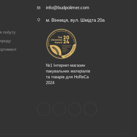
info@budpolimer.com
м. Вінниця, вул. Шмідта 20а
і
я побуту
городу
ортимент
№1 Інтернет-магазин
пакувальних матеріалів
та товарів для HoReCa
2024