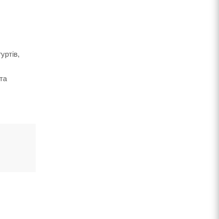
уртів,
та