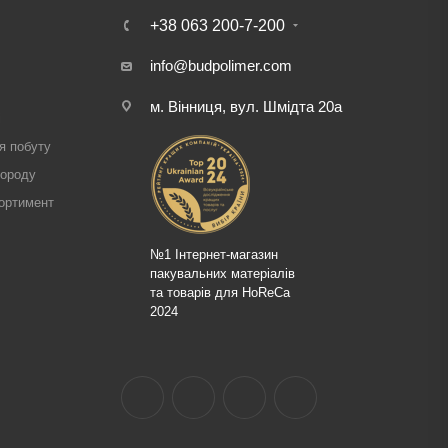
+38 063 200-7-200
info@budpolimer.com
м. Вінниця, вул. Шмідта 20а
і
я побуту
городу
ортимент
№1 Інтернет-магазин
пакувальних матеріалів
та товарів для HoReCa
2024