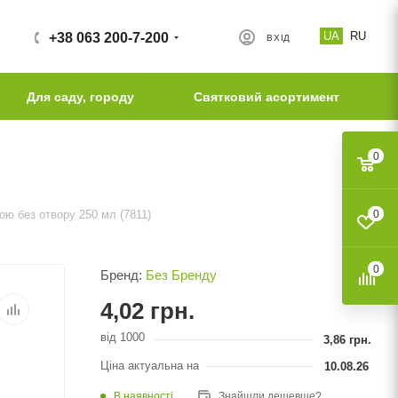
UA
RU
+38 063 200-7-200
ВХІД
Для саду, городу
Святковий асортимент
0
ою без отвору 250 мл (7811)
0
0
Бренд:
Без Бренду
4,02
грн.
від 1000
3,86
грн.
Ціна актуальна на
10.08.26
В наявності
Знайшли дешевше?