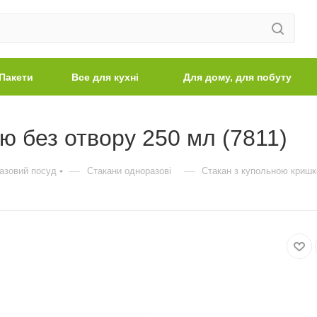
Пакети
Все для кухні
Для дому, для побуту
ю без отвору 250 мл (7811)
—
—
азовий посуд
Стакани одноразові
Стакан з купольною кришк