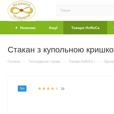
Новинки
Акції
Товари HoReCa
Стакан з купольною кришко
—
—
—
Головна
Господарські товари
Товари HoReCa
Однор
Топ
29