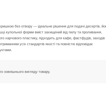
ришкою без отвору — ідеальне рішення для подачі десертів, йог
ишці купольної форми вміст захищений від пилу та проливання,
ого харчового пластику, підходить для кафе, фастфудів, заходів 
триманням усіх стандартів якості та повністю відповідає
уктами.
го зовнішнього вигляду товару.