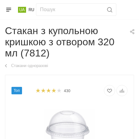
UA
RU
Стакан з купольною
кришкою з отвором 320
мл (7812)
Стакани одноразові
Топ
430