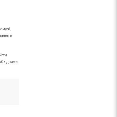
смузі,
мання в
ігти
еобхідними