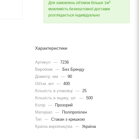
3
Для замовлень об'ємом більше 1м
можливість безкоштовної доставки
розглядається індивідуально
Характеристики
Артикул
—
7236
Виробник
—
Без Бренду
Діаметр, мм
—
90
Об'єм, мл
—
400
Кількість в упаковці
—
25
Кількість в ящику, шт.
—
500
Колір
—
Прозорий
Матеріал
—
Поліпропілен
Тип
—
Стакан з кришкою
Країна виробництва
—
Україна