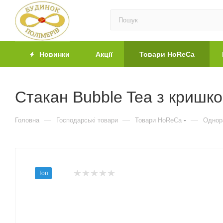
Новинки
Акції
Товари HoReCa
Стакан Bubble Tea з кришк
—
—
—
Головна
Господарські товари
Товари HoReCa
Однор
Топ