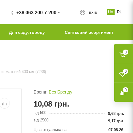
UA
RU
+38 063 200-7-200
ВХІД
Для саду, городу
Святковий асортимент
0
ою матовий 400 мл (7236)
0
0
Бренд:
Без Бренду
10,08
грн.
від 500
9,68
грн.
від 2500
9,17
грн.
Ціна актуальна на
07.08.26