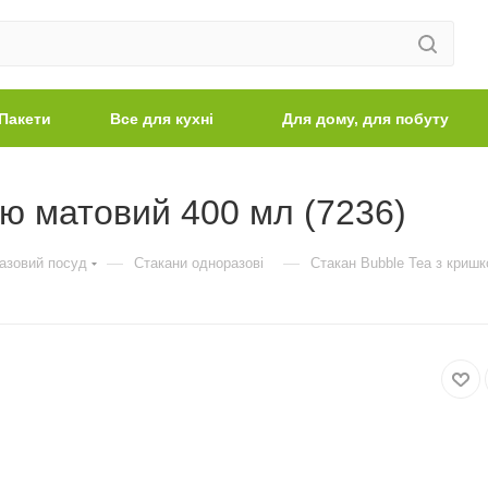
Пакети
Все для кухні
Для дому, для побуту
ою матовий 400 мл (7236)
—
—
азовий посуд
Стакани одноразові
Стакан Bubble Tea з кришк