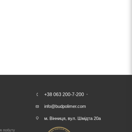
+38 063 200-7-200
info@budpolimer.com
м. Вінниця, вул. Шмідта 20а
і
я побуту