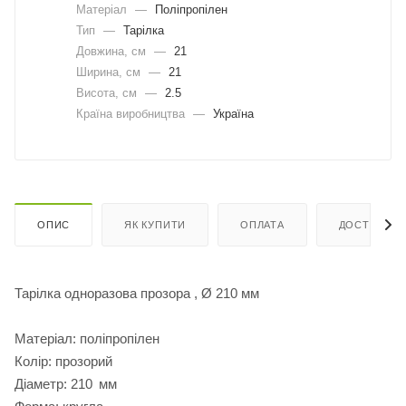
Матеріал
—
Поліпропілен
Тип
—
Тарілка
Довжина, cм
—
21
Ширина, cм
—
21
Висота, см
—
2.5
Країна виробництва
—
Україна
ОПИС
ЯК КУПИТИ
ОПЛАТА
ДОСТАВКА
Тарілка одноразова прозора , Ø 210 мм
Матеріал: поліпропілен
Колір: прозорий
Діаметр: 210 мм