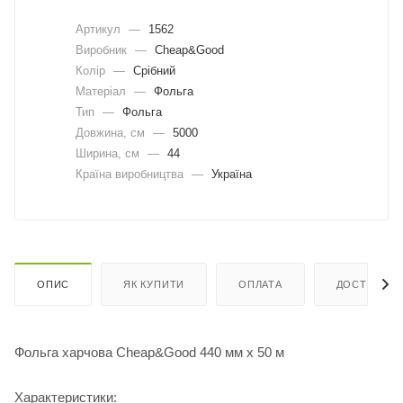
Артикул
—
1562
Виробник
—
Cheap&Good
Колір
—
Срібний
Матеріал
—
Фольга
Тип
—
Фольга
Довжина, cм
—
5000
Ширина, cм
—
44
Країна виробництва
—
Україна
ОПИС
ЯК КУПИТИ
ОПЛАТА
ДОСТАВКА
Фольга харчова Cheap&Good 440 мм х 50 м
Характеристики: