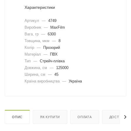
Характеристики
Артикул
—
4749
Виробник
—
MaxFilm
Вага, гр
—
6300
Товщина, мкм
—
8
Колір
—
Прозорий
Матеріал
—
ПВХ
Тип
—
Стрейч-плівка
Довжина, cм
—
125000
Ширина, cм
—
45
Країна виробництва
—
Україна
ОПИС
ЯК КУПИТИ
ОПЛАТА
ДОСТАВКА