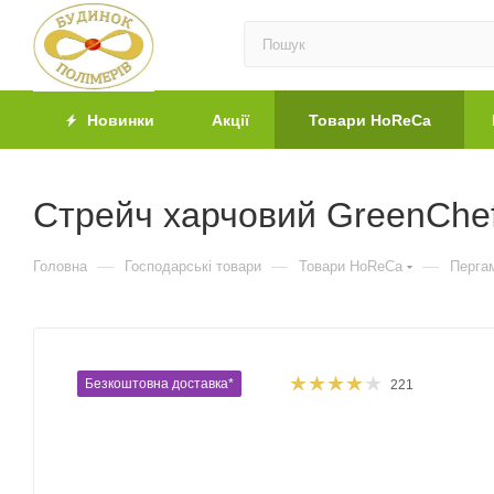
Новинки
Акції
Товари HoReCa
Стрейч харчовий GreenChef
—
—
—
Головна
Господарські товари
Товари HoReCa
Пергам
Безкоштовна доставка*
221