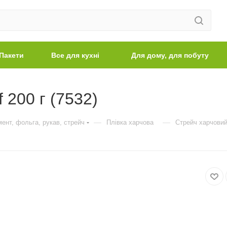
Пакети
Все для кухні
Для дому, для побуту
 200 г (7532)
—
—
ент, фольга, рукав, стрейч
Плівка харчова
Стрейч харчовий