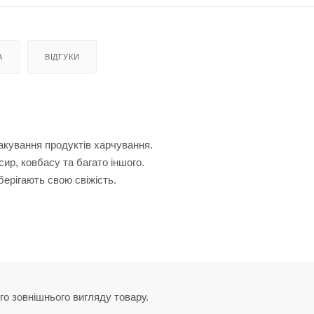
А
ВІДГУКИ
акування продуктів харчування.
сир, ковбасу та багато іншого.
берігають свою свіжість.
го зовнішнього вигляду товару.