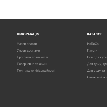
ІНФОРМАЦІЯ
КАТАЛОГ
Умови оплати
HoReCa
Умови доставки
Пакети
Програма лояльності
Все для кухн
Повернення та обмін
Для дому, дл
Політика конфіденційності
Для саду та 
Святковий ас