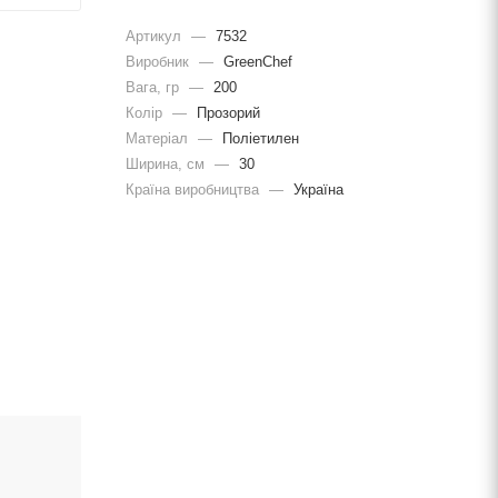
Артикул
—
7532
Виробник
—
GreenChef
Вага, гр
—
200
Колір
—
Прозорий
Матеріал
—
Поліетилен
Ширина, cм
—
30
Країна виробництва
—
Україна