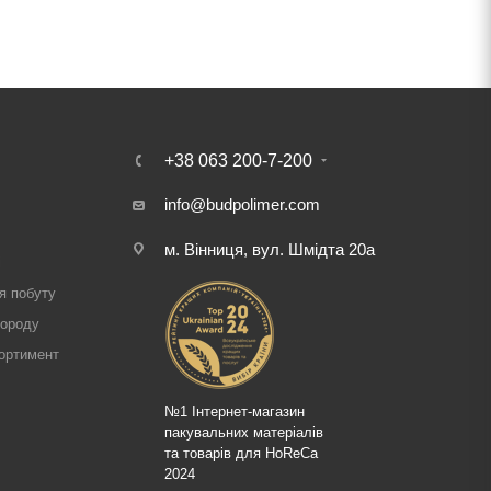
+38 063 200-7-200
info@budpolimer.com
м. Вінниця, вул. Шмідта 20а
і
я побуту
городу
ортимент
№1 Інтернет-магазин
пакувальних матеріалів
та товарів для HoReCa
2024