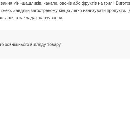
ння міні-шашликів, канапе, овочів або фруктів на грилі. Вигото
з їжею. Завдяки загостреному кінцю легко нанизувати продукти. 
ристання в закладах харчування.
го зовнішнього вигляду товару.