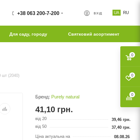
UA
RU
+38 063 200-7-200
ВХІД
Для саду, городу
Святковий асортимент
0
 шт (2040)
0
0
Бренд:
Purely natural
41,10
грн.
від 20
39,46
грн.
від 50
37,40
грн.
Ціна актуальна на
08.08.26