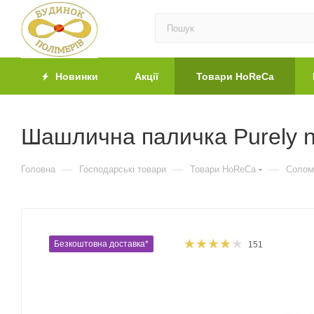
Новинки
Акції
Товари HoReCa
Шашлична паличка Purely na
—
—
—
Головна
Господарські товари
Товари HoReCa
Солом
Безкоштовна доставка*
151