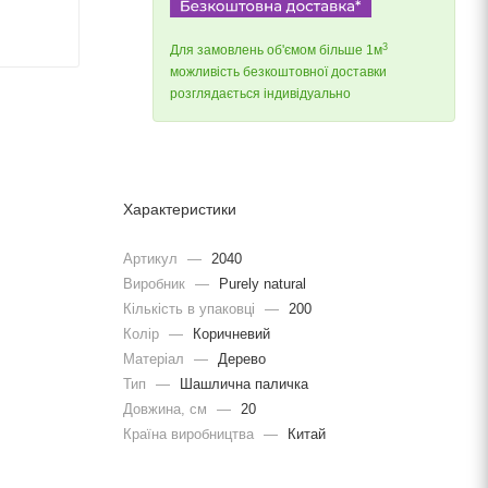
3
Для замовлень об'ємом більше 1м
можливість безкоштовної доставки
розглядається індивідуально
Характеристики
Артикул
—
2040
Виробник
—
Purely natural
Кількість в упаковці
—
200
Колір
—
Коричневий
Матеріал
—
Дерево
Тип
—
Шашлична паличка
Довжина, cм
—
20
Країна виробництва
—
Китай