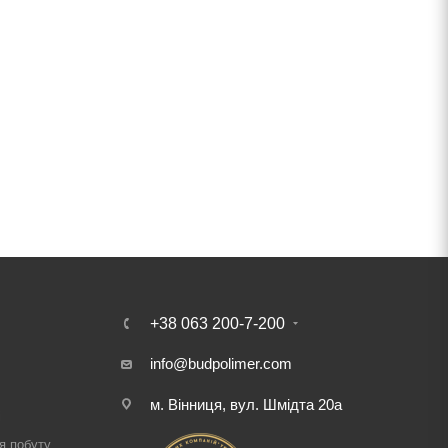
+38 063 200-7-200
info@budpolimer.com
м. Вінниця, вул. Шмідта 20а
і
я побуту