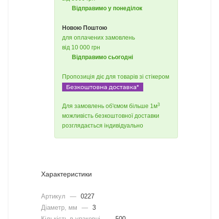
Відправимо у понеділок
Новою Поштою
для оплачених замовлень
від 10 000 грн
Відправимо сьогодні
Пропозиція діє для товарів зі стікером
3
Для замовлень об'ємом більше 1м
можливість безкоштовної доставки
розглядається індивідуально
Характеристики
Артикул
—
0227
Діаметр, мм
—
3
Кількість в упаковці
—
500