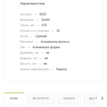
Характеристики
Артикул
—
9153
Виробник
—
Zenith
Об'єм, мл
—
575
Кількість в упаковці
—
10
Колір
—
Срібний
Матеріал
—
Алюмінієва фольга
Тип
—
Алюмінієва форма
Довжина, cм
—
яя
Ширина, cм
—
яя
Висота, см
—
яя
Країна виробництва
—
Україна
ОПИС
ЯК КУПИТИ
ОПЛАТА
ДОСТАВКА