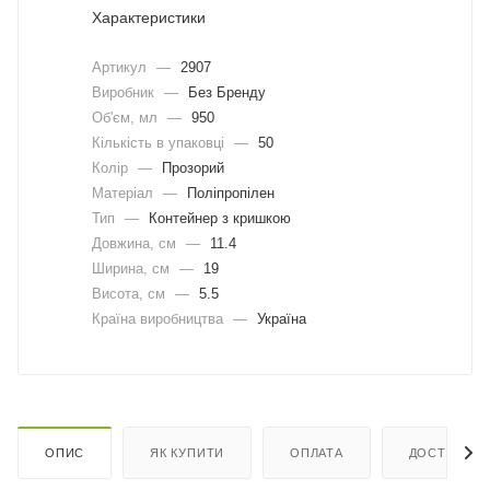
Характеристики
Артикул
—
2907
Виробник
—
Без Бренду
Об'єм, мл
—
950
Кількість в упаковці
—
50
Колір
—
Прозорий
Матеріал
—
Поліпропілен
Тип
—
Контейнер з кришкою
Довжина, cм
—
11.4
Ширина, cм
—
19
Висота, см
—
5.5
Країна виробництва
—
Україна
ОПИС
ЯК КУПИТИ
ОПЛАТА
ДОСТАВКА