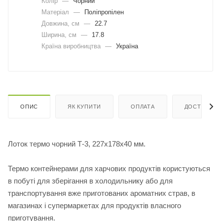
Колір
—
Чорний
Матеріал
—
Поліпропілен
Довжина, cм
—
22.7
Ширина, cм
—
17.8
Країна виробництва
—
Україна
ОПИС
ЯК КУПИТИ
ОПЛАТА
ДОСТАВКА
Лоток термо чорний Т-3, 227х178х40 мм.
Термо контейнерами для харчових продуктів користуються
в побуті для зберігання в холодильнику або для
транспортування вже приготованих ароматних страв, в
магазинах і супермаркетах для продуктів власного
приготування.