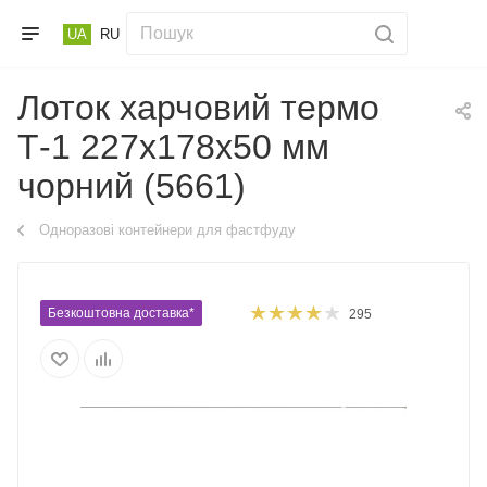
UA
RU
Лоток харчовий термо
Т-1 227х178х50 мм
чорний (5661)
Одноразові контейнери для фастфуду
Безкоштовна доставка*
295