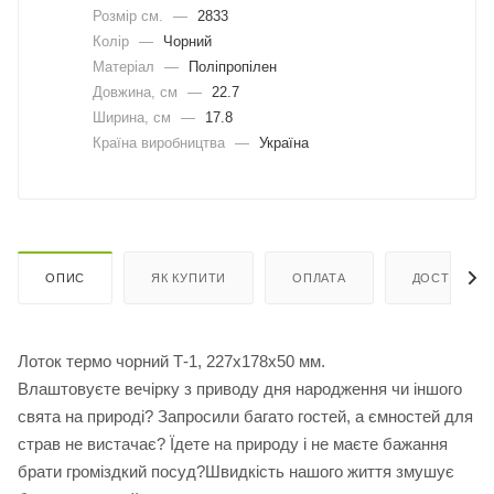
Розмір см.
—
2833
Колір
—
Чорний
Матеріал
—
Поліпропілен
Довжина, cм
—
22.7
Ширина, cм
—
17.8
Країна виробництва
—
Україна
ОПИС
ЯК КУПИТИ
ОПЛАТА
ДОСТАВКА
Лоток термо чорний Т-1, 227х178х50 мм.
Влаштовуєте вечірку з приводу дня народження чи іншого
свята на природі? Запросили багато гостей, а ємностей для
страв не вистачає? Їдете на природу і не маєте бажання
брати громіздкий посуд?Швидкість нашого життя змушує