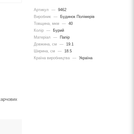
Артикул
—
9462
Виробник
—
Будинок Полімерів
Товщина, мкм
—
40
Колір
—
Бурий
Матеріал
—
Папір
Довжина, cм
—
19.1
Ширина, cм
—
18.5
Країна виробництва
—
Україна
харчових