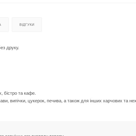
А
ВІДГУКИ
ез друку.
, бістро та кафе.
ви, випічки, цукерок, печива, а також для інших харчових та не