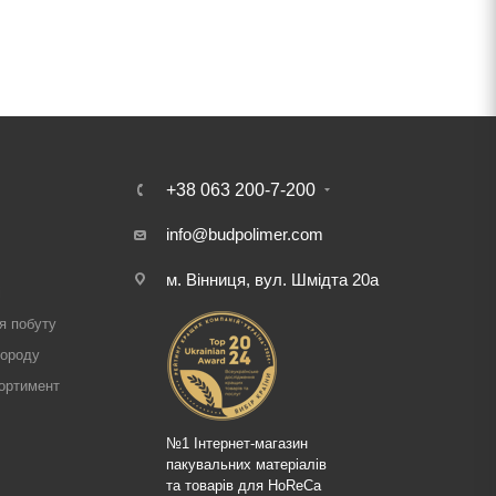
+38 063 200-7-200
info@budpolimer.com
м. Вінниця, вул. Шмідта 20а
і
я побуту
городу
ортимент
№1 Інтернет-магазин
пакувальних матеріалів
та товарів для HoReCa