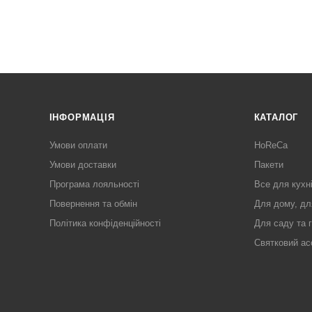
ІНФОРМАЦІЯ
КАТАЛОГ
Умови оплати
HoReCa
Умови доставки
Пакети
Програма лояльності
Все для кухн
Повернення та обмін
Для дому, дл
Політика конфіденційності
Для саду та 
Святковий ас