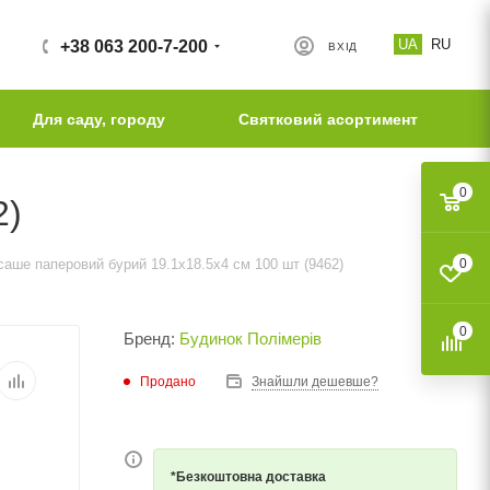
UA
RU
+38 063 200-7-200
ВХІД
Для саду, городу
Святковий асортимент
0
2)
саше паперовий бурий 19.1х18.5х4 см 100 шт (9462)
0
0
Бренд:
Будинок Полімерів
Продано
Знайшли дешевше?
*Безкоштовна доставка