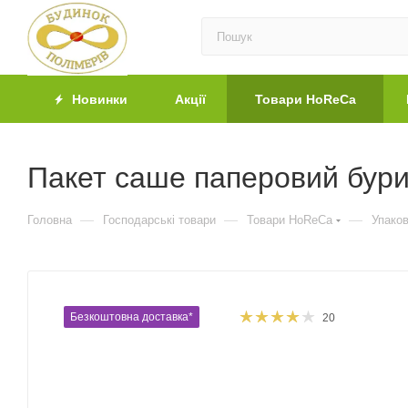
Новинки
Акції
Товари HoReCa
Пакет саше паперовий бури
—
—
—
Головна
Господарські товари
Товари HoReCa
Упако
Безкоштовна доставка*
20