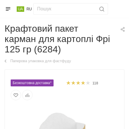
UA
RU
Крафтовий пакет
карман для картоплі Фрі
125 гр (6284)
Паперова упаковка для фастфуду
Безкоштовна доставка*
118