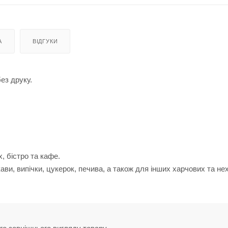
А
ВІДГУКИ
ез друку.
, бістро та кафе.
ви, випічки, цукерок, печива, а також для інших харчових та не