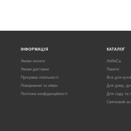
ІНФОРМАЦІЯ
КАТАЛОГ
Умови оплати
HoReCa
Умови доставки
Пакети
Програма лояльності
Все для кухн
Повернення та обмін
Для дому, дл
Політика конфіденційності
Для саду та 
Святковий ас