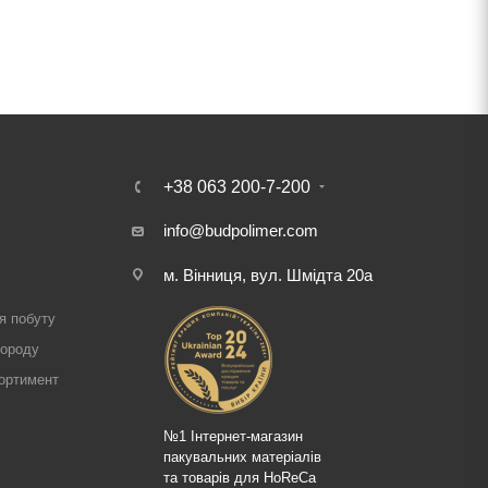
+38 063 200-7-200
info@budpolimer.com
м. Вінниця, вул. Шмідта 20а
і
я побуту
городу
ортимент
№1 Інтернет-магазин
пакувальних матеріалів
та товарів для HoReCa