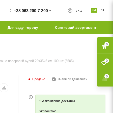
UA
RU
+38 063 200-7-200
ВХІД
Для саду, городу
Святковий асортимент
0
саше паперовий бурий 22х35х5 см 100 шт (6505)
0
0
Продано
Знайшли дешевше?
*Безкоштовна доставка
Укрпоштою