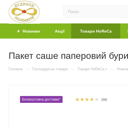
Новинки
Акції
Товари HoReCa
Пакет саше паперовий бури
—
—
—
Головна
Господарські товари
Товари HoReCa
Упако
Безкоштовна доставка*
266