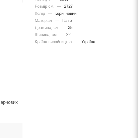
Розмір см.
—
2727
Колір
—
Коричневий
Матеріал
—
Папір
Довжина, cм
—
35
Ширина, cм
—
22
Країна виробництва
—
Україна
харчових