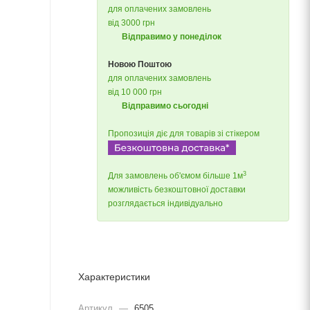
для оплачених замовлень
від 3000 грн
Відправимо у понеділок
Новою Поштою
для оплачених замовлень
від 10 000 грн
Відправимо сьогодні
Пропозиція діє для товарів зі стікером
3
Для замовлень об'ємом більше 1м
можливість безкоштовної доставки
розглядається індивідуально
Характеристики
Артикул
—
6505