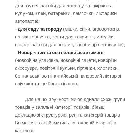
для взуття, засоби для догляду за шкірою та
нубуком, клей, батарейки, лампочки, ліхтарики,
автопаста);
-
для саду та городу
(мішки, сітки, агроволокно,
плівка теплична, тенти для накриття, мотузки,
шпагат, засоби для рослин, засоби проти гризунів);
-
Новорічний та святковий асортимент
(новорічна упаковка, новорічні пакети, новорічні
аксесуари, повітряні кульки, гірлянди, хлопавки,
бенгальські вогні, китайський паперовий ліхтар зі
свічкою) та ще багато іншого..
Для Вашої зручності ми об'єднали схожі групи
товарів у загальні категорії товарів, більш
докладно зі структурою груп та категорій товарів
Ви можете ознайомитись на головній сторінці в
каталозі.