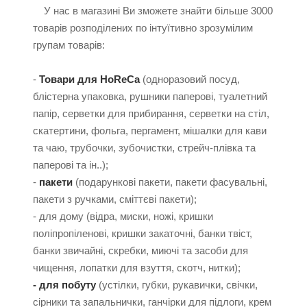
У нас в магазині Ви зможете знайти більше 3000
товарів розподілених по інтуїтивно зрозумілим
групам товарів:
-
Товари для HoReCa
(одноразовий посуд,
блістерна упаковка, рушники паперові, туалетний
папір, серветки для прибирання, серветки на стіл,
скатертини, фольга, пергамент, мішалки для кави
та чаю, трубочки, зубочистки, стрейч-плівка та
паперові та ін..);
-
пакети
(подарункові пакети, пакети фасувальні,
пакети з ручками, сміттєві пакети);
- для дому (відра, миски, ножі, кришки
поліпропіленові, кришки закаточні, банки твіст,
банки звичайні, скребки, миючі та засоби для
чищення, лопатки для взуття, скотч, нитки);
- для побуту
(устілки, губки, рукавички, свічки,
сірники та запальнички, ганчірки для підлоги, крем