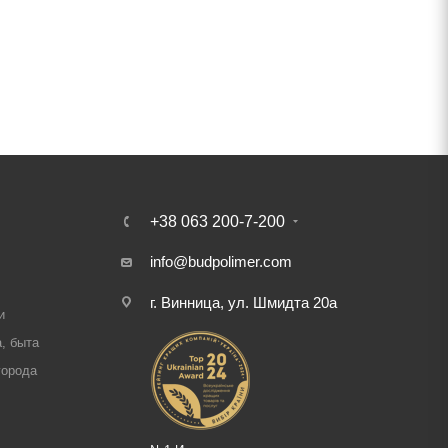
+38 063 200-7-200
info@budpolimer.com
г. Винница, ул. Шмидта 20а
и
, быта
города