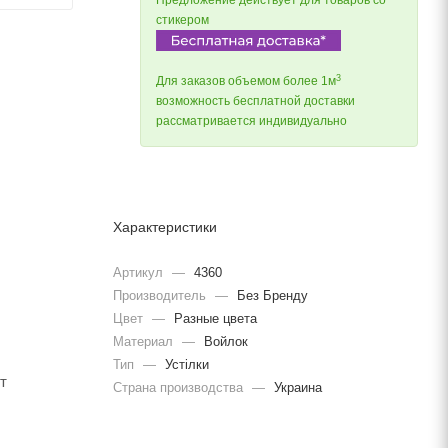
Предложение действует для товаров со
стикером
3
Для заказов объемом более 1м
возможность бесплатной доставки
рассматривается индивидуально
Характеристики
Артикул
—
4360
Производитель
—
Без Бренду
Цвет
—
Разные цвета
Материал
—
Войлок
Тип
—
Устілки
т
Страна производства
—
Украина