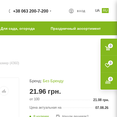
UA
RU
+38 063 200-7-200
ВХОД
Для сада, огорода
Праздничный ассортимент
0
азмер (4360)
0
0
Бренд:
Без Бренду
21.96
грн.
от 100
21.08
грн.
Цена актуальная на
07.08.26
В наличии
Нашли дешевле?