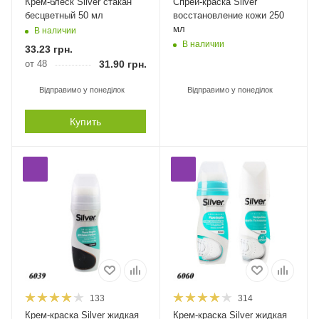
Крем-блеск Silver стакан
Спрей-краска Silver
бесцветный 50 мл
восстановление кожи 250
мл
В наличии
В наличии
33.23
грн.
от 48
31.90
грн.
Відправимо у понеділок
Відправимо у понеділок
Купить
133
314
Крем-краска Silver жидкая
Крем-краска Silver жидкая