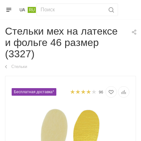
UA
RU
Стельки мех на латексе
и фольге 46 размер
(3327)
Стельки
Бесплатная доставка*
96