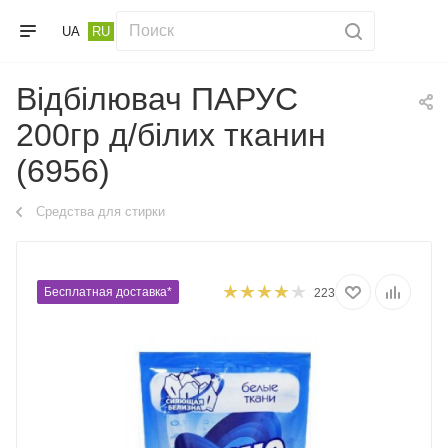
UA
RU
Відбілювач ПАРУС
200гр д/білих тканин
(6956)
Средства для стирки
Бесплатная доставка*
223