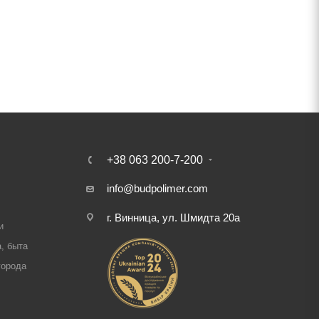
+38 063 200-7-200
info@budpolimer.com
г. Винница, ул. Шмидта 20а
и
, быта
города