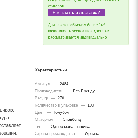
Предложение действует для товаров со
стикером
3
Для заказов объемом более 1м
возможность бесплатной доставки
рассматривается индивидуально
Характеристики
Артикул
—
2484
Производитель
—
Без Бренду
Вес, гр
—
270
Количество в упаковке
—
100
 широко
Цвет
—
Голубой
тура
Материал
—
Спанбонд
 оставляет
Тип
—
Одноразова шапочка
зования.
Страна производства
—
Украина