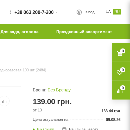
UA
RU
+38 063 200-7-200
ВХОД
Для сада, огорода
Праздничный ассортимент
0
дноразовая 100 шт (2484)
0
0
Бренд:
Без Бренду
139.00
грн.
от 10
133.44
грн.
Цена актуальная на
09.08.26
В наличии
Нашли дешевле?