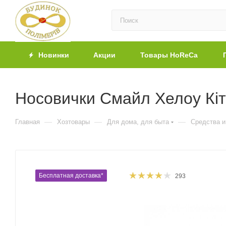
Новинки
Акции
Товары HoReCa
Носовички Смайл Хелоу Кітт
—
—
—
Главная
Хозтовары
Для дома, для быта
Средства и
Бесплатная доставка*
293