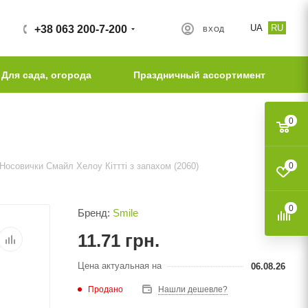
UA
RU
+38 063 200-7-200
ВХОД
Для сада, огорода
Праздничный ассортимент
0
Носовички Смайл Хелоу Кіттті з запахом (2060)
0
0
Бренд:
Smile
11.71
грн.
Цена актуальная на
06.08.26
Продано
Нашли дешевле?