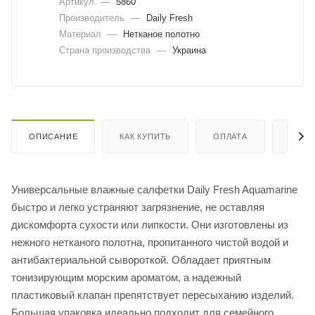
Артикул
—
5860
Производитель
—
Daily Fresh
Материал
—
Нетканое полотно
Страна производства
—
Украина
ОПИСАНИЕ
КАК КУПИТЬ
ОПЛАТА
ДОСТ
Универсальные влажные салфетки Daily Fresh Aquamarine
быстро и легко устраняют загрязнение, не оставляя
дискомфорта сухости или липкости. Они изготовлены из
нежного нетканого полотна, пропитанного чистой водой и
антибактериальной сывороткой. Обладает приятным
тонизирующим морским ароматом, а надежный
пластиковый клапан препятствует пересыханию изделий.
Большая упаковка идеально подходит для семейного