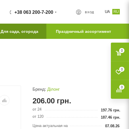
UA
RU
+38 063 200-7-200
ВХОД
Для сада, огорода
Праздничный ассортимент
0
0
0
Бренд:
Ділонг
206.00
грн.
от 24
197.76
грн.
от 120
187.46
грн.
Цена актуальная на
07.08.26