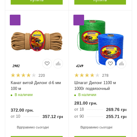
220
278
Канат витой Дилонг d-6 мм
Шпагат Дилонг 1100 м
100 м
1000г подвязочный
В наличии
В наличии
281.00
грн.
от 18
269.76
грн.
372.00
грн.
от 10
357.12
грн.
от 90
255.71
грн.
Відправимо сьогодні
Відправимо сьогодні