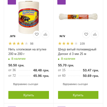
98
109
Нить хлопковая на втулке
Шнур витый полиамидный
200 м 200 г
Дилонг d 3 мм 25 м
В наличии
В наличии
50.50
грн.
55.70
грн.
от 36
48.48
грн.
от 15
53.47
грн.
от 72
45.96
грн.
от 60
50.69
грн.
Відправимо сьогодні
Відправимо сьогодні
Купить
Купить