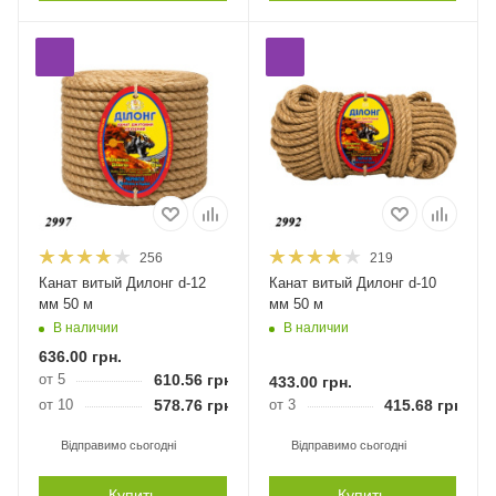
256
219
Канат витый Дилонг d-12
Канат витый Дилонг d-10
мм 50 м
мм 50 м
В наличии
В наличии
636.00
грн.
от 5
610.56
грн.
433.00
грн.
от 10
578.76
грн.
от 3
415.68
грн.
Відправимо сьогодні
Відправимо сьогодні
Купить
Купить