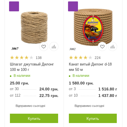
138
224
Шпагат джутовый Дилонг
Канат витый Дилонг d-18
100 м 100 г
мм 50 м
В наличии
В наличии
25.00
грн.
1 580.00
грн.
от 30
24.00
грн.
от 3
1 516.80
грн.
от 112
22.75
грн.
от 10
1 437.80
грн.
Відправимо сьогодні
Відправимо сьогодні
Купить
Купить