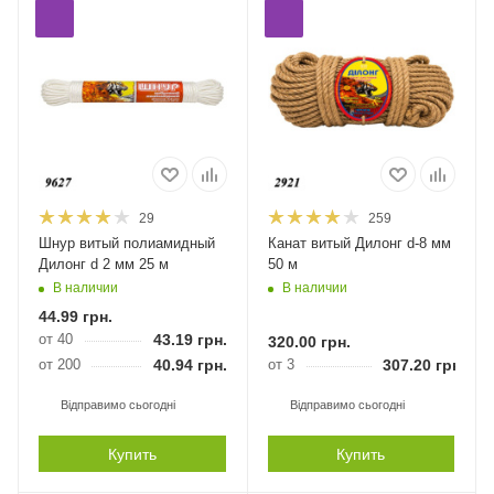
29
259
Шнур витый полиамидный
Канат витый Дилонг d-8 мм
Дилонг d 2 мм 25 м
50 м
В наличии
В наличии
44.99
грн.
от 40
43.19
грн.
320.00
грн.
от 200
40.94
грн.
от 3
307.20
грн.
Відправимо сьогодні
Відправимо сьогодні
Купить
Купить