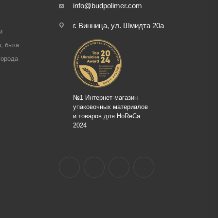
info@budpolimer.com
г. Винница, ул. Шмидта 20а
и
, быта
города
№1 Интернет-магазин
упаковочных материалов
и товаров для HoReCa
2024