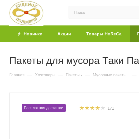
Новинки
Акции
Товары HoReCa
Пакеты для мусора Таки Пак
—
—
—
—
Главная
Хозтовары
Пакеты
Мусорные пакеты
Бесплатная доставка*
171