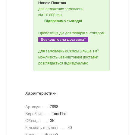
Новою Поштою
для оплачених замовлень
від 10 000 грн
Відправимо сьогодні
Пропозиція діє для товарів зі стікером
3
Для замовлень об'ємом більше 1м
можливість безкоштовної доставки
розглядається індивідуально
Характеристики
Артикул
—
7698
Виробник
—
Такі-Пакі
Об'єм, л
—
35
Кількість в рулоні
—
30
Колір
—
Чорний