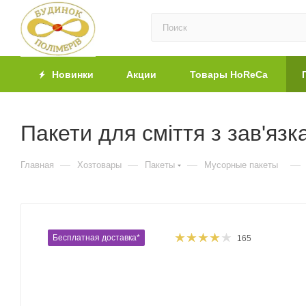
Новинки
Акции
Товары HoReCa
Пакети для сміття з зав'яз
—
—
—
—
Главная
Хозтовары
Пакеты
Мусорные пакеты
Бесплатная доставка*
165