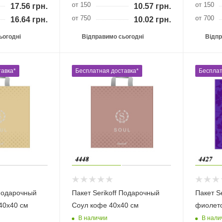
от 150
от 150
17.56
грн.
10.57
грн.
от 750
от 700
16.64
грн.
10.02
грн.
ьогодні
Відправимо сьогодні
Відпр
авка*
Бесплатная доставка*
Бесплат
 Подарочный
Пакет Serikoff Подарочный
Пакет Se
40х40 см
Соул кофе 40х40 см
фиолето
В наличии
В нали