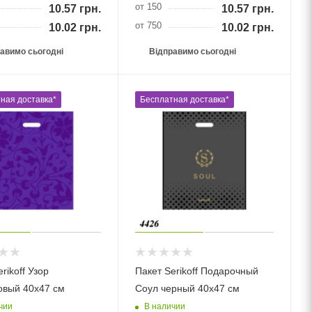
от 150
10.57
грн.
10.57
грн.
от 750
10.02
грн.
10.02
грн.
авимо сьогодні
Відправимо сьогодні
ная доставка*
Бесплатная доставка*
rikoff Узор
Пакет Serikoff Подарочный
вый 40х47 см
Соул черный 40х47 см
чии
В наличии