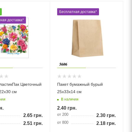
Бесплатная доставка*
ная доставка*
ластикПак Цветочный
Пакет бумажный бурый
22х30 см
25х33х14 см
чии
В наличии
н.
2.40
грн.
от 200
2.65
грн.
2.30
грн.
от 800
2.51
грн.
2.18
грн.