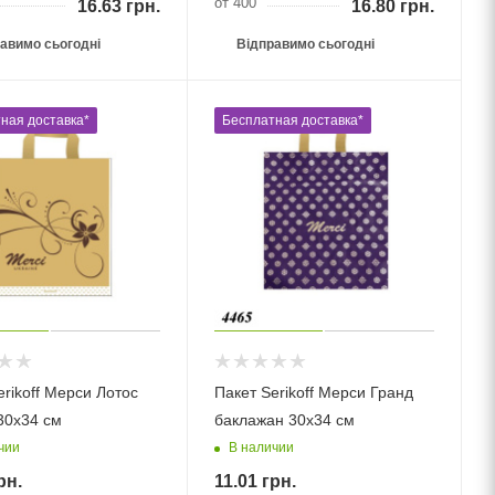
от 400
16.63
грн.
16.80
грн.
авимо сьогодні
Відправимо сьогодні
ная доставка*
Бесплатная доставка*
erikoff Мерси Лотос
Пакет Serikoff Мерси Гранд
30х34 см
баклажан 30х34 см
чии
В наличии
рн.
11.01
грн.