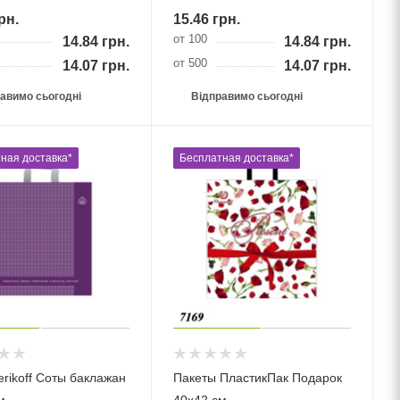
рн.
15.46
грн.
от 100
14.84
грн.
14.84
грн.
от 500
14.07
грн.
14.07
грн.
авимо сьогодні
Відправимо сьогодні
ная доставка*
Бесплатная доставка*
erikoff Соты баклажан
Пакеты ПластикПак Подарок