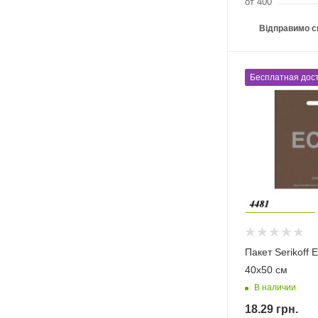
от 400
Відправимо с
Бесплатная дост
Пакет Serikoff 
40х50 см
В наличии
18.29
грн.