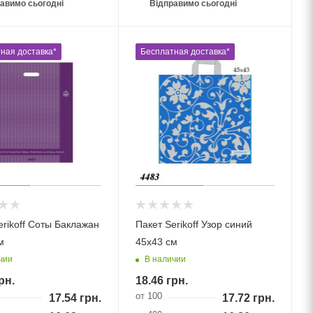
авимо сьогодні
Відправимо сьогодні
ная доставка*
Бесплатная доставка*
erikoff Соты Баклажан
Пакет Serikoff Узор синий
м
45х43 см
чии
В наличии
рн.
18.46
грн.
от 100
17.54
грн.
17.72
грн.