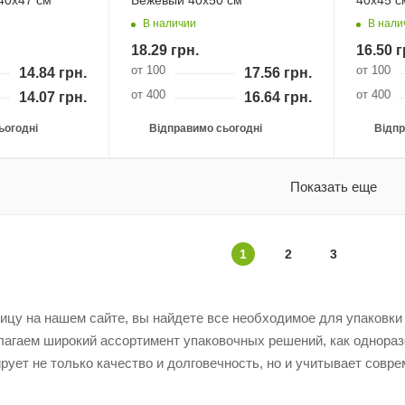
40х47 см
Бежевый 40х50 см
40х45 с
В наличии
В нали
18.29
грн.
16.50
г
от 100
от 100
14.84
грн.
17.56
грн.
от 400
от 400
14.07
грн.
16.64
грн.
ьогодні
Відправимо сьогодні
Відпр
Показать еще
1
2
3
ицу на нашем сайте, вы найдете все необходимое для упаковки
лагаем широкий ассортимент упаковочных решений, как однораз
рует не только качество и долговечность, но и учитывает совре