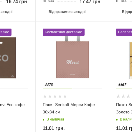
от 300
от 400
16.74
грн.
17.47
грн.
ьогодні
Відправимо сьогодні
Відпр
авка*
Бесплатная доставка*
Бесплат
Envi Eco кофе
Пакет Serikoff Мерси Кофе
Пакет S
30х34 см
Золото 
В наличии
В нали
11.01
грн.
11.01
г