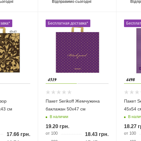
ьогодні
Відправимо сьогодні
Відпр
авка*
Бесплатная доставка*
Бесплат
Узор
Пакет Serikoff Жемчужина
Пакет S
х43 см
баклажан 50х47 см
45х54 с
В наличии
В нали
19.20
грн.
18.27
г
от 100
от 100
17.66
грн.
18.43
грн.