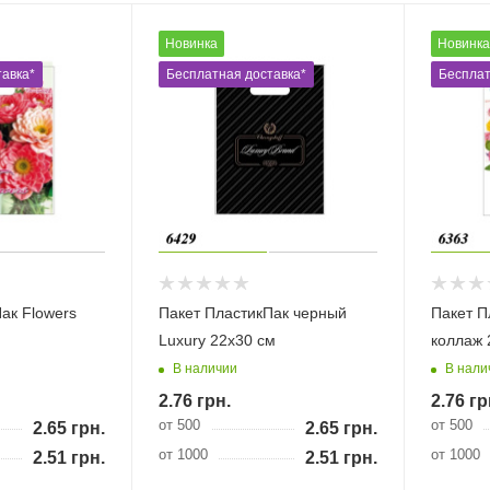
Новинка
Новинка
авка*
Бесплатная доставка*
Бесплат
ак Flowers
Пакет ПластикПак черный
Пакет П
Luxury 22х30 см
коллаж 
В наличии
В нали
2.76
грн.
2.76
гр
от 500
от 500
2.65
грн.
2.65
грн.
от 1000
от 1000
2.51
грн.
2.51
грн.