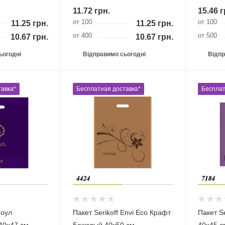
11.72
грн.
15.46
г
от 100
от 100
11.25
грн.
11.25
грн.
от 400
от 500
10.67
грн.
10.67
грн.
ьогодні
Відправимо сьогодні
Відпр
авка*
Бесплатная доставка*
Бесплат
Соул
Пакет Serikoff Envi Eco Крафт
Пакет S