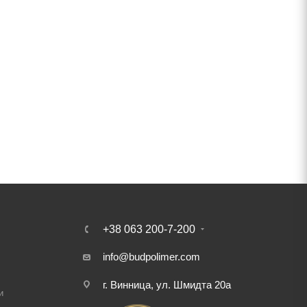
+38 063 200-7-200
info@budpolimer.com
г. Винница, ул. Шмидта 20а
и