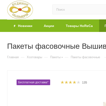
Новинки
Акции
Товары HoReCa
Пакеты фасовочные Вышива
—
—
—
Главная
Хозтовары
Пакеты
Пакеты фасовочные
Бесплатная доставка*
135