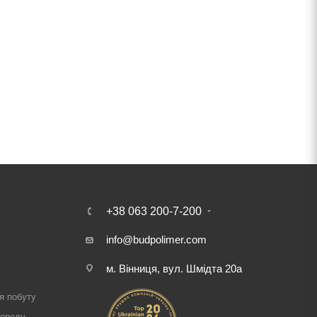
+38 063 200-7-200
info@budpolimer.com
м. Вінниця, вул. Шмідта 20а
і
я побуту
городу