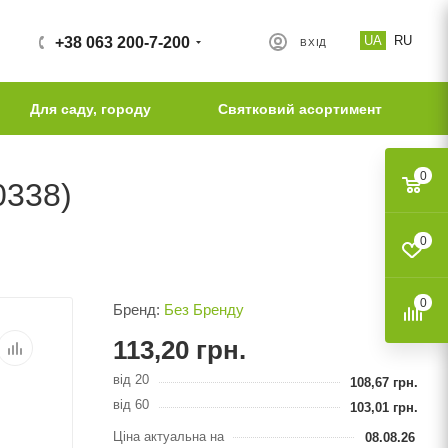
UA
RU
+38 063 200-7-200
ВХІД
Для саду, городу
Святковий асортимент
0
0338)
0
0
Бренд:
Без Бренду
113,20
грн.
від 20
108,67
грн.
від 60
103,01
грн.
Ціна актуальна на
08.08.26