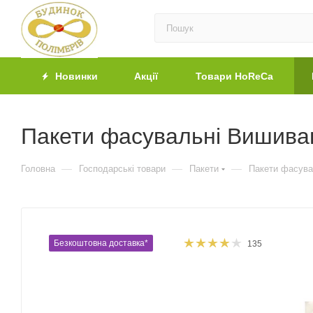
Новинки
Акції
Товари HoReCa
Пакети фасувальні Вишиван
—
—
—
Головна
Господарські товари
Пакети
Пакети фасува
Безкоштовна доставка*
135