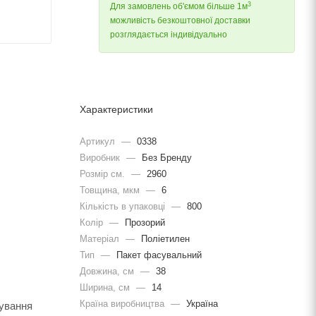
3
Для замовлень об'ємом більше 1м
можливість безкоштовної доставки
розглядається індивідуально
Характеристики
Артикул
—
0338
Виробник
—
Без Бренду
Розмір см.
—
2960
Товщина, мкм
—
6
Кількість в упаковці
—
800
Колір
—
Прозорий
Матеріал
—
Поліетилен
Тип
—
Пакет фасувальний
Довжина, cм
—
38
Ширина, cм
—
14
Країна виробництва
—
Україна
кування