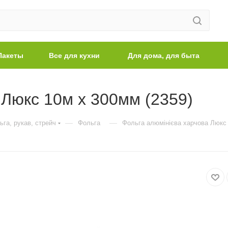
Пакеты
Все для кухни
Для дома, для быта
 Люкс 10м х 300мм (2359)
—
—
ьга, рукав, стрейч
Фольга
Фольга алюмінієва харчова Люкс 