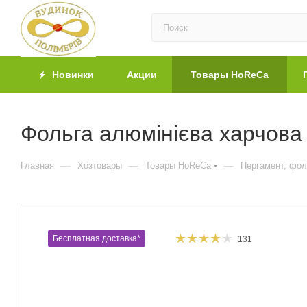
Новинки
Акции
Товары HoReCa
Фольга алюмінієва харчова
—
—
—
Главная
Хозтовары
Товары HoReCa
Пергамент, фол
Бесплатная доставка*
131