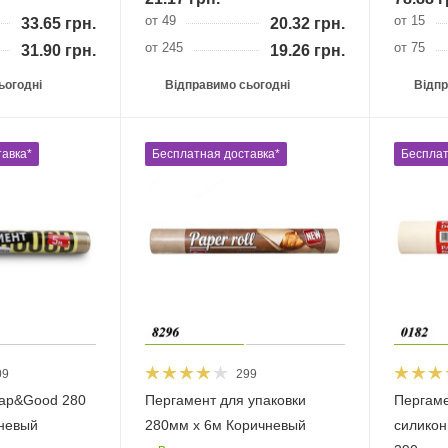
от 49
от 15
33.65
грн.
20.32
грн.
от 245
от 75
31.90
грн.
19.26
грн.
ьогодні
Відправимо сьогодні
Відпр
авка*
Бесплатная доставка*
Бесплат
09
299
ap&Good 280
Пергамент для упаковки
Пергам
чневый
280мм х 6м Коричневый
силикон