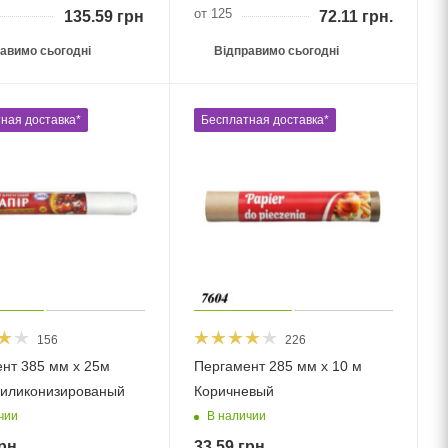
от 125
135.59
грн.
72.11
грн.
авимо сьогодні
Відправимо сьогодні
ная доставка*
Бесплатная доставка*
156
226
нт 385 мм х 25м
Пергамент 285 мм х 10 м
иликонизированый
Коричневый
чии
В наличии
рн.
33.59
грн.