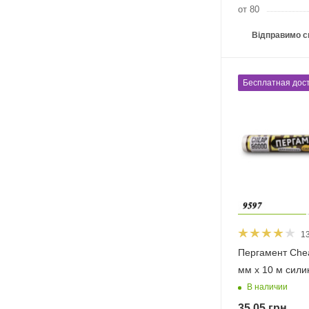
от 80
Відправимо с
Бесплатная дост
1
Пергамент Che
мм х 10 м сили
В наличии
35.05
грн.