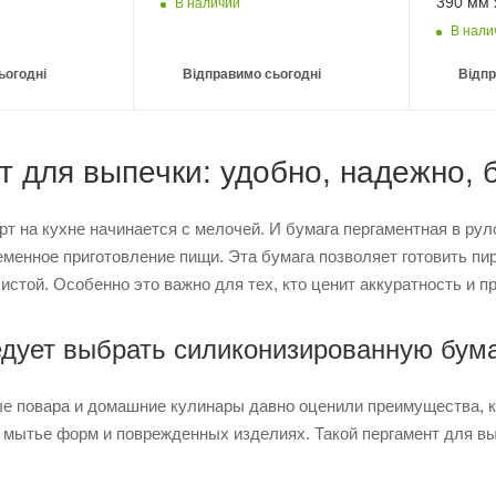
390 мм 
В наличии
В нали
ьогодні
Відправимо сьогодні
Відпр
т для выпечки: удобно, надежно, 
 на кухне начинается с мелочей. И бумага пергаментная в руло
менное приготовление пищи. Эта бумага позволяет готовить пи
истой. Особенно это важно для тех, кто ценит аккуратность и 
дует выбрать силиконизированную бум
 повара и домашние кулинары давно оценили преимущества, ко
 мытье форм и поврежденных изделиях. Такой пергамент для в