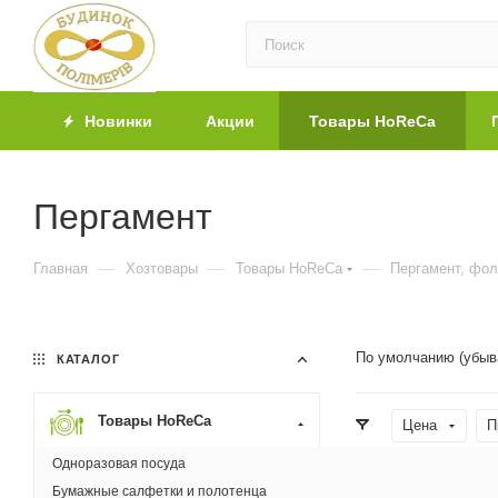
Новинки
Акции
Товары HoReCa
Пергамент
—
—
—
Главная
Хозтовары
Товары HoReCa
Пергамент, фол
По умолчанию (убыв
КАТАЛОГ
Товары HoReCa
Цена
П
Одноразовая посуда
Бумажные салфетки и полотенца