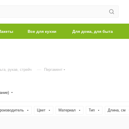
Пакеты
Все для кухни
Для дома, для быта
—
ьга, рукав, стрейч
Пергамент
ание)
роизводитель
Цвет
Материал
Тип
Длина, cм