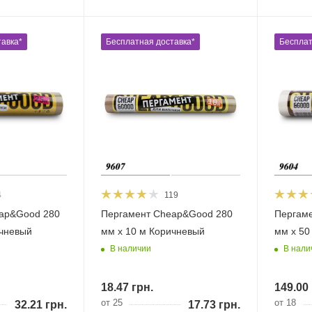
авка*
Бесплатная доставка*
Бесплат
4
119
ap&Good 280
Пергамент Cheap&Good 280
Пергам
ичневый
мм х 10 м Коричневый
мм х 50
В наличии
В нали
18.47
грн.
149.00
от 25
от 18
32.21
грн.
17.73
грн.