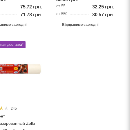
от 55
75.72
грн.
32.25
грн.
от 550
71.78
грн.
30.57
грн.
авимо сьогодні
Відправимо сьогодні
ная доставка*
245
ент
изированный Zella