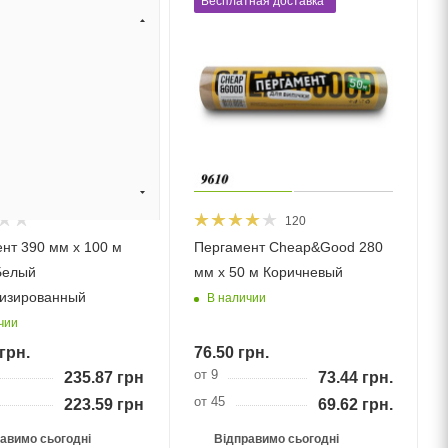
ная доставка*
Бесплатная доставка*
120
нт 390 мм х 100 м
Пергамент Cheap&Good 280
Белый
мм х 50 м Коричневый
изированный
В наличии
чии
грн.
76.50
грн.
от 9
235.87
грн.
73.44
грн.
от 45
223.59
грн.
69.62
грн.
авимо сьогодні
Відправимо сьогодні