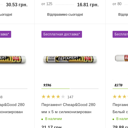
от 125
от 80
30.53
грн.
16.81
грн.
ьогодні
Відправимо сьогодні
Відпр
авка*
Бесплатная доставка*
Бесплат
38
147
ap&Good 280
Пергамент Cheap&Good 280
Пергаме
конизирован
мм х 5 м силиконизирован
Белый с
В наличии
В нали
21.17
грн.
78.88
г