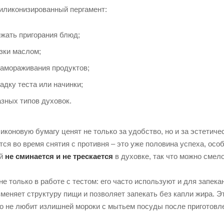
иликонизированный пергамент:
ежать пригорания блюд;
зки маслом;
замораживания продуктов;
дку теста или начинки;
зных типов духовок.
коновую бумагу ценят не только за удобство, но и за эстетичес
ся во время снятия с противня – это уже половина успеха, особ
ой
не сминается и не трескается
в духовке, так что можно смело 
не только в работе с тестом: его часто используют и для запек
зменяет структуру пищи и позволяет запекать без капли жира. Э
то не любит излишней мороки с мытьем посуды после приготовл