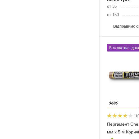
от 35
от 150
Відправимо с
Бесплатная дост
1
Пергамент Che
мм х 5 м Кори