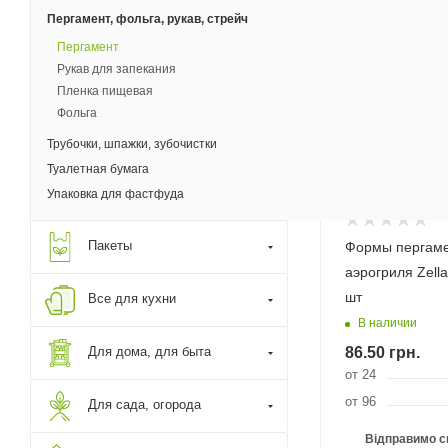
Бесплатная дост
Пергамент, фольга, рукав, стрейч
Пергамент
Рукав для запекания
Пленка пищевая
Фольга
Трубочки, шпажки, зубочистки
Туалетная бумага
Упаковка для фастфуда
Пакеты
Формы пергаме
аэрогриля Zell
шт
Все для кухни
В наличии
Для дома, для быта
86.50
грн.
от 24
от 96
Для сада, огорода
Відправимо с