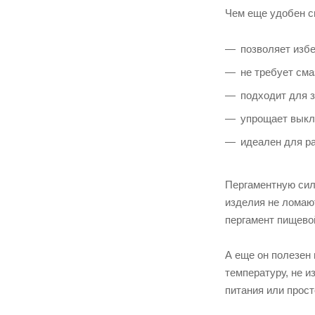
Чем еще удобен с
позволяет изб
не требует сма
подходит для 
упрощает выкла
идеален для ра
Пергаментную сили
изделия не ломают
пергамент пищев
А еще он полезен 
температуру, не и
питания или прос