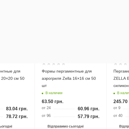
авка*
Бесплатная доставка*
Бесплат
нтные для
Формы пергаментные для
Пергаме
a 20×20 см 50
аэрогриля Zella 16×16 см 50
ZELLA 
шт
силикон
В наличии
В нали
63.50
грн.
245.70
от 24
от 9
83.04
грн.
60.96
грн.
от 96
от 40
78.72
грн.
57.79
грн.
ьогодні
Відправимо сьогодні
Відпр