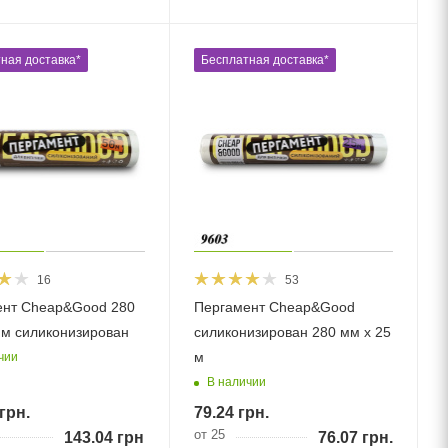
ная доставка*
Бесплатная доставка*
16
53
ент Cheap&Good 280
Пергамент Cheap&Good
 м силиконизирован
силиконизирован 280 мм х 25
м
чии
В наличии
грн.
79.24
грн.
от 25
143.04
грн.
76.07
грн.