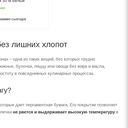
х 50 м Белый
чии
авимо сьогодні
без лишних хлопот
нах – одна из таких вещей, без которых трудно
рожные, булочки, пиццу или овощи без жира и масла,
простоту в повседневных кулинарных процессах.
агу?
торые дает пергаментная бумага. Его покрытие позволяет
ыпечки
не рвется и выдерживает высокую температуру
в