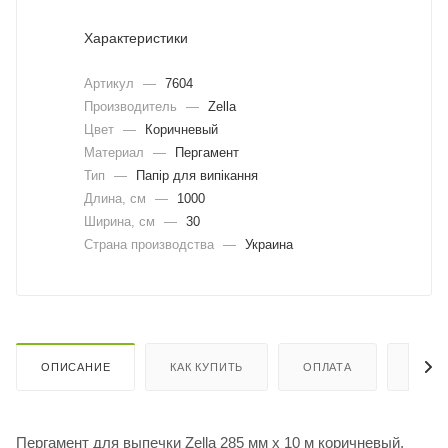
Характеристики
Артикул
—
7604
Производитель
—
Zella
Цвет
—
Коричневый
Материал
—
Пергамент
Тип
—
Папір для випікання
Длина, cм
—
1000
Ширина, cм
—
30
Страна производства
—
Украина
ОПИСАНИЕ
КАК КУПИТЬ
ОПЛАТА
ДОСТ
Пергамент для выпечки Zella 285 мм х 10 м коричневый,