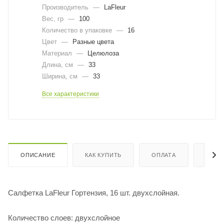
Производитель
—
LaFleur
Вес, гр
—
100
Количество в упаковке
—
16
Цвет
—
Разные цвета
Материал
—
Целюлоза
Длина, cм
—
33
Ширина, cм
—
33
Все характеристики
ОПИСАНИЕ
КАК КУПИТЬ
ОПЛАТА
ДОСТ
Салфетка LaFleur Гортензия, 16 шт. двухслойная.
Количество слоев: двухслойное