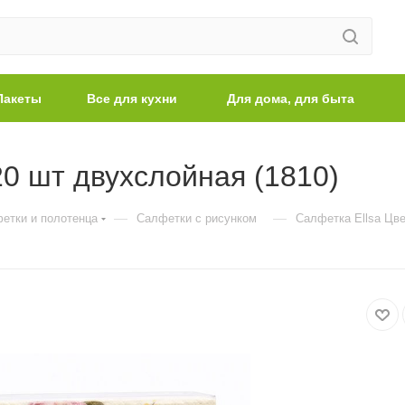
Пакеты
Все для кухни
Для дома, для быта
0 шт двухслойная (1810)
—
—
етки и полотенца
Салфетки с рисунком
Салфетка Ellsa Цв