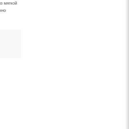
з мягкой
чно