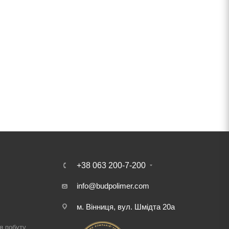
+38 063 200-7-200
info@budpolimer.com
м. Вінниця, вул. Шмідта 20а
і
я побуту