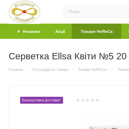
Новинки
Акції
Товари HoReCa
Серветка Ellsa Квіти №5 2
—
—
—
Головна
Господарські товари
Товари HoReCa
Паперо
Безкоштовна доставка*