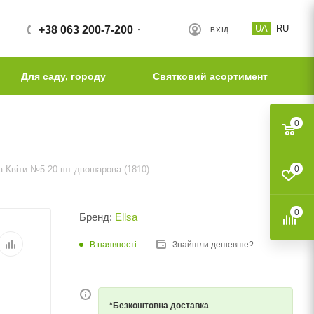
UA
RU
+38 063 200-7-200
ВХІД
Для саду, городу
Святковий асортимент
0
a Квіти №5 20 шт двошарова (1810)
0
0
Бренд:
Ellsa
В наявності
Знайшли дешевше?
*Безкоштовна доставка