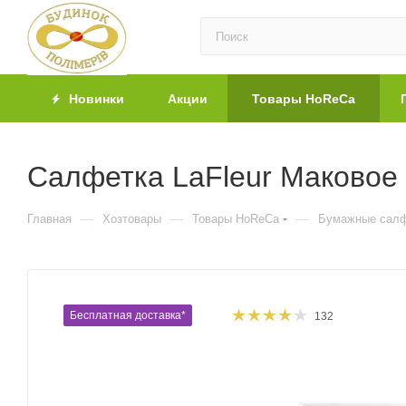
Новинки
Акции
Товары HoReCa
Салфетка LaFleur Маковое 
—
—
—
Главная
Хозтовары
Товары HoReCa
Бумажные салф
Бесплатная доставка*
132