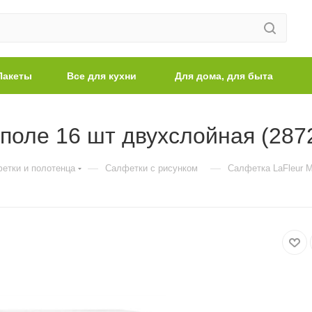
Пакеты
Все для кухни
Для дома, для быта
поле 16 шт двухслойная (287
—
—
етки и полотенца
Салфетки с рисунком
Салфетка LaFleur М